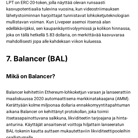
LPT on ERC-20-token, jolla näyttää olevan runsaasti
kasvupotentiaalia tulevina vuosina, kun videostriimauksen
lähetystoiminnan harjoittajat tunnistavat lohkoketjuteknologian
mullistavan voiman. Kun Livepeer asemoi itsensä alan
edelläkävijäksi, sen kaupankäyntivolyymissä ja kolikon hinnassa,
joka on tällä hetkellä 5.83 dollaria, on merkittävää kasvuvaraa
mahdollisesti jopa alle kahdeksan viikon kuluessa.
7. Balancer (BAL)
Mikä on Balancer?
Balancer kehitettiin Ethereum-lohkoketjun varaan ja lanseerattiin
maaliskuussa 2020 automaattisena markkinatakaajana (AMM).
Kerättyään kolme miljoonaa dollaria ennakkomyyntitapahtuman
aikana Balancer on kehittänyt protokollan, joka toimii
itsetasapainottuvana salkkuna, likviditeetin tarjoajana ja hinta-
anturina. Käyttäjät ansaitsevat voittoja hiljattain lanseeratun
BAL-tokenin kautta auttaen mukautettaviin likviditeettipooleihin
osallistumalla.