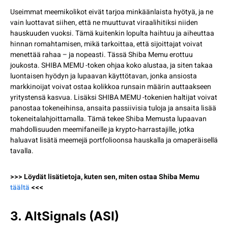
Useimmat meemikolikot eivät tarjoa minkäänlaista hyötyä, ja ne
vain luottavat siihen, että ne muuttuvat viraalihitiksi niiden
hauskuuden vuoksi. Tämä kuitenkin lopulta haihtuu ja aiheuttaa
hinnan romahtamisen, mikä tarkoittaa, että sijoittajat voivat
menettää rahaa – ja nopeasti. Tässä Shiba Memu erottuu
joukosta. SHIBA MEMU -token ohjaa koko alustaa, ja siten takaa
luontaisen hyödyn ja lupaavan käyttötavan, jonka ansiosta
markkinoijat voivat ostaa kolikkoa runsain määrin auttaakseen
yritystensä kasvua. Lisäksi SHIBA MEMU -tokenien haltijat voivat
panostaa tokeneihinsa, ansaita passiivisia tuloja ja ansaita lisää
tokeneitalahjoittamalla. Tämä tekee Shiba Memusta lupaavan
mahdollisuuden meemifaneille ja krypto-harrastajille, jotka
haluavat lisätä meemejä portfolioonsa hauskalla ja omaperäisellä
tavalla.
>>> Löydät lisätietoja, kuten sen, miten ostaa Shiba Memu
täältä
<<<
3. AltSignals (ASI)