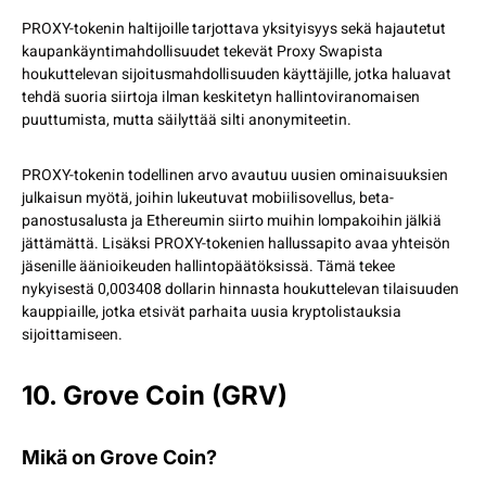
PROXY-tokenin haltijoille tarjottava yksityisyys sekä hajautetut
kaupankäyntimahdollisuudet tekevät Proxy Swapista
houkuttelevan sijoitusmahdollisuuden käyttäjille, jotka haluavat
tehdä suoria siirtoja ilman keskitetyn hallintoviranomaisen
puuttumista, mutta säilyttää silti anonymiteetin.
PROXY-tokenin todellinen arvo avautuu uusien ominaisuuksien
julkaisun myötä, joihin lukeutuvat mobiilisovellus, beta-
panostusalusta ja Ethereumin siirto muihin lompakoihin jälkiä
jättämättä. Lisäksi PROXY-tokenien hallussapito avaa yhteisön
jäsenille äänioikeuden hallintopäätöksissä. Tämä tekee
nykyisestä 0,003408 dollarin hinnasta houkuttelevan tilaisuuden
kauppiaille, jotka etsivät parhaita uusia kryptolistauksia
sijoittamiseen.
10. Grove Coin (GRV)
Mikä on Grove Coin?