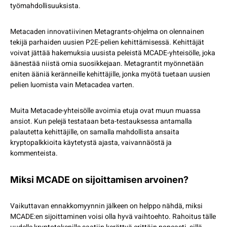
työmahdollisuuksista.
Metacaden innovatiivinen Metagrants-ohjelma on olennainen
tekijä parhaiden uusien P2E-pelien kehittämisessä. Kehittäjät
voivat jättää hakemuksia uusista peleistä MCADE-yhteisölle, joka
äänestää niistä omia suosikkejaan. Metagrantit myönnetään
eniten ääniä keränneille kehittäjille, jonka myötä tuetaan uusien
pelien luomista vain Metacadea varten.
Muita Metacade-yhteisölle avoimia etuja ovat muun muassa
ansiot. Kun pelejä testataan beta-testauksessa antamalla
palautetta kehittäjille, on samalla mahdollista ansaita
kryptopalkkioita käytetystä ajasta, vaivannäöstä ja
kommenteista.
Miksi MCADE on sijoittamisen arvoinen?
Vaikuttavan ennakkomyynnin jälkeen on helppo nähdä, miksi
MCADE:en sijoittaminen voisi olla hyvä vaihtoehto. Rahoitus tälle