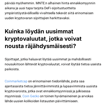
päivää myöhemmin. MNTE:n alhainen hinta ennakkomyynnin
aikana ja uusi tapa tarjota DeFi-sijoitustuotteita
ympäristöystävällisellä vivahteella tekevät siitä erinomaisen
uuden kryptovaran sijoittajien harkittavaksi.
Kuinka löydän uusimmat
kryptovaluutat, jotka voivat
nousta räjähdysmäisesti?
Sijoittajat, jotka haluavat löytää uusimmat ja mahdollisesti
nousukiitoon lähtevät kryptovaluutat, voivat löytää tietoa useista
paikoista.
Coinmarketcap
on erinomainen tiedonlähde, josta saa
ajantasaista tietoa jännittävimmistä ja lupaavimmista uusista
kryptovaroista, jotka ovat ennakkomyynnissä ja julkisessa
myynnissä.
Coin Gecko
on toinen hyvämaineinen ja arvokas
lähde uusien kolikoiden listausten päivittämiseen.