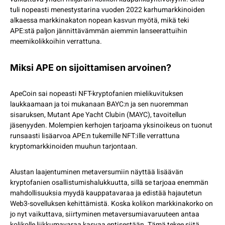
tuli nopeasti menestystarina vuoden 2022 karhumarkkinoiden
alkaessa markkinakaton nopean kasvun myötä, mikä teki
APE:stä paljon jännittävämmän aiemmin lanseerattuihin
meemikolikkoihin verrattuna.
Miksi APE on sijoittamisen arvoinen?
ApeCoin sai nopeasti NFT-kryptofanien mielikuvituksen
laukkaamaan ja toi mukanaan BAYC:n ja sen nuoremman
sisaruksen, Mutant Ape Yacht Clubin (MAYC), tavoitellun
jäsenyyden. Molempien kerhojen tarjoama yksinoikeus on tuonut
runsaasti lisäarvoa APE:n tukemille NFT:ille verrattuna
kryptomarkkinoiden muuhun tarjontaan.
Alustan laajentuminen metaversumiin näyttää lisäävän
kryptofanien osallistumishalukkuutta, sillä se tarjoaa enemmän
mahdollisuuksia myydä kauppatavaraa ja edistää hajautetun
Web3-sovelluksen kehittämistä. Koska kolikon markkinakorko on
jo nyt vaikuttava, siirtyminen metaversumiavaruuteen antaa
kolikolle liikkumavaraa kasvaa entisestään. Tämä tekee siitä