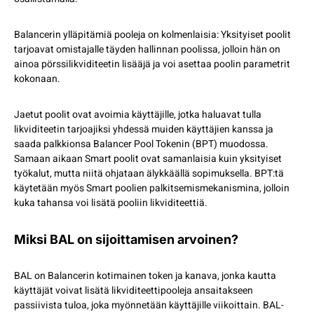
Balancerin ylläpitämiä pooleja on kolmenlaisia: Yksityiset poolit
tarjoavat omistajalle täyden hallinnan poolissa, jolloin hän on
ainoa pörssilikviditeetin lisääjä ja voi asettaa poolin parametrit
kokonaan.
Jaetut poolit ovat avoimia käyttäjille, jotka haluavat tulla
likviditeetin tarjoajiksi yhdessä muiden käyttäjien kanssa ja
saada palkkionsa Balancer Pool Tokenin (BPT) muodossa.
Samaan aikaan Smart poolit ovat samanlaisia kuin yksityiset
työkalut, mutta niitä ohjataan älykkäällä sopimuksella. BPT:tä
käytetään myös Smart poolien palkitsemismekanismina, jolloin
kuka tahansa voi lisätä pooliin likviditeettiä.
Miksi BAL on sijoittamisen arvoinen?
BAL on Balancerin kotimainen token ja kanava, jonka kautta
käyttäjät voivat lisätä likviditeettipooleja ansaitakseen
passiivista tuloa, joka myönnetään käyttäjille viikoittain. BAL-