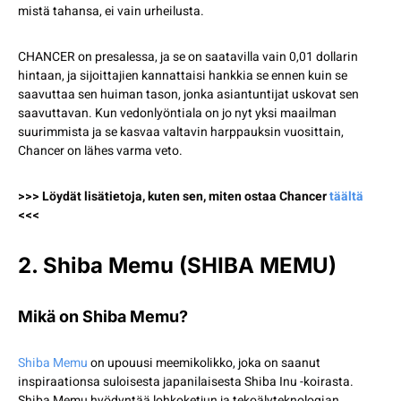
mistä tahansa, ei vain urheilusta.
CHANCER on presalessa, ja se on saatavilla vain 0,01 dollarin
hintaan, ja sijoittajien kannattaisi hankkia se ennen kuin se
saavuttaa sen huiman tason, jonka asiantuntijat uskovat sen
saavuttavan. Kun vedonlyöntiala on jo nyt yksi maailman
suurimmista ja se kasvaa valtavin harppauksin vuosittain,
Chancer on lähes varma veto.
>>> Löydät lisätietoja, kuten sen, miten ostaa Chancer
täältä
<<<
2. Shiba Memu (SHIBA MEMU)
Mikä on Shiba Memu?
Shiba Memu
on upouusi meemikolikko, joka on saanut
inspiraationsa suloisesta japanilaisesta Shiba Inu -koirasta.
Shiba Memu hyödyntää lohkoketjun ja tekoälyteknologian