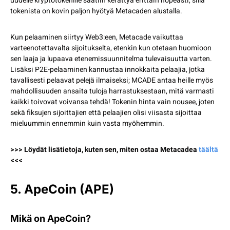
uudelle kryptotokenille saatiin kerättyä erittäin nopeasti, sillä
tokenista on kovin paljon hyötyä Metacaden alustalla.
Kun pelaaminen siirtyy Web3:een, Metacade vaikuttaa
varteenotettavalta sijoitukselta, etenkin kun otetaan huomioon
sen laaja ja lupaava etenemissuunnitelma tulevaisuutta varten.
Lisäksi P2E-pelaaminen kannustaa innokkaita pelaajia, jotka
tavallisesti pelaavat pelejä ilmaiseksi; MCADE antaa heille myös
mahdollisuuden ansaita tuloja harrastuksestaan, mitä varmasti
kaikki toivovat voivansa tehdä! Tokenin hinta vain nousee, joten
sekä fiksujen sijoittajien että pelaajien olisi viisasta sijoittaa
mieluummin ennemmin kuin vasta myöhemmin.
>>> Löydät lisätietoja, kuten sen, miten ostaa Metacadea
täältä
<<<
5. ApeCoin (APE)
Mikä on ApeCoin?