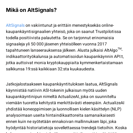
Mikä on AltSignals?
AltSignals
on vakiintunut ja erittäin menestyksekäs online-
kaupankäyntisignaalien yhteisö, joka on saanut Trustpilotissa
todella positiivista palautetta. Se on tarjonnut erinomaisia
signaaleja yli 50 000 jäsenen yhteisölleen vuonna 2017
tapahtuneen lanseerauksensa jälkeen. Alusta julkaisi AltAlgo™-
indikaattorityökalunsa ja automatisoidun kaupankäynnin API:t,
jotka auttoivat monia kryptokauppiaita kymmenkertaistamaan
salkkunsa 19:ssä kaikkiaan 32:sta kuukaudesta.
Jatkojalostaakseen kaupankäyntituloksen laatua, AltSignals
käynnistää natiivin ASI-tokenin julkaisun myötä uuden
kaupankäyntinipun nimeltä ActualizeAI, joka on suunniteltu
viemään tuoretta kehitystä merkittävästi eteenpäin. ActualizeAI
yhdistää koneoppimisen ja luonnollisen kielen käsittelyn (NLP)
analysoimaan useita hintaindikaattoreita samanaikaisesti
ennen kuin ne syötetään ennakoivan mallinnuksen läpi, joka
hyödyntää historiatietoja sovellettaessa trendejä tietoihin. Koska