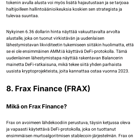
tokenin avulla alusta voi myös lisätä hajautustaan ja se tarjoaa
haltijoilleen hallintoäänioikeuksia koskien sen strategista ja
tulevaa suuntaa.
Nykyinen 6.36 dollarin hinta näyttää vakuuttavalta arvolta
alustalle, joka on tuonut virkistävän ja uudenlaisen
lähestymistavan likviditeetin tukemiseen siitäkin huolimatta, että
se ei ole ensimmäinen AMM:iä käyttävä DeFi-protokolla. Tämä
uudenlainen lähestymistapa näyttää rakentavan Balancerin
mainetta DeFi-ratkaisuna, mikä tekee siitä yhden parhaista
uusista kryptoprojekteista, joita kannattaa ostaa vuonna 2023.
8. Frax Finance (FRAX)
Mikä on Frax Finance?
Frax on avoimeen lähdekoodiin perustuva, täysin ketjussa oleva
ja vapaasti käytettävä DeFi-protokolla, joka on tuottanut
ensimmäisen murtoalgoritmisen stablecoin-järjestelmän. Frax on