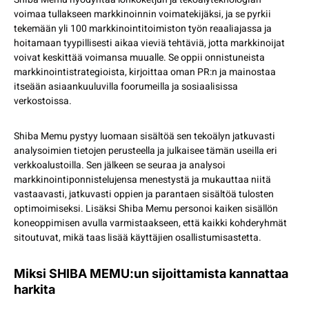
voimaa tullakseen markkinoinnin voimatekijäksi, ja se pyrkii
tekemään yli 100 markkinointitoimiston työn reaaliajassa ja
hoitamaan tyypillisesti aikaa vieviä tehtäviä, jotta markkinoijat
voivat keskittää voimansa muualle. Se oppii onnistuneista
markkinointistrategioista, kirjoittaa oman PR:n ja mainostaa
itseään asiaankuuluvilla foorumeilla ja sosiaalisissa
verkostoissa.
Shiba Memu pystyy luomaan sisältöä sen tekoälyn jatkuvasti
analysoimien tietojen perusteella ja julkaisee tämän useilla eri
verkkoalustoilla. Sen jälkeen se seuraa ja analysoi
markkinointiponnistelujensa menestystä ja mukauttaa niitä
vastaavasti, jatkuvasti oppien ja parantaen sisältöä tulosten
optimoimiseksi. Lisäksi Shiba Memu personoi kaiken sisällön
koneoppimisen avulla varmistaakseen, että kaikki kohderyhmät
sitoutuvat, mikä taas lisää käyttäjien osallistumisastetta.
Miksi SHIBA MEMU:un sijoittamista kannattaa
harkita