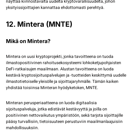
näyttää kiinnostavalta uudelta kryptovarallisuudelta, johon
yksityissijoittajien kannattaa ehdottomasti perehtyä.
12. Mintera (MNTE)
Mikä on Mintera?
Mintera on uusi kryptoprojekti, jonka tavoitteena on tuoda
ilmastopositiivinen rahoitusekosysteemi lohkoketjupohjaisten
DeFi-ratkaisujen maailmaan. Alustan tavoitteena on luoda
kestävä kryptosijoituspalvelujen ja -tuotteiden keskittymä uudelle
ilmastotietoiselle yleisölle ja sijoittajaryhmälle. Tämän kaiken
yhdistää toisiinsa Minteran hyödyketoken, MNTE.
Minteran perusperiaatteena on luoda digitaalisia
sijoituspalveluja, jotka edistävät kestävyyttä ja joilla on
positiivinen nettovaikutus ympäristöön, sekä tarjota sijoittajille
pääsy turvallisiin, tietoisuuteen perustuviin maailmanlaajuisiin
mahdollisuuksiin.