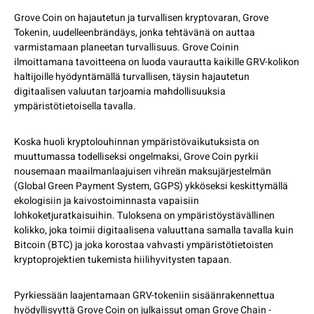
Grove Coin on hajautetun ja turvallisen kryptovaran, Grove
Tokenin, uudelleenbrändäys, jonka tehtävänä on auttaa
varmistamaan planeetan turvallisuus. Grove Coinin
ilmoittamana tavoitteena on luoda vaurautta kaikille GRV-kolikon
haltijoille hyödyntämällä turvallisen, täysin hajautetun
digitaalisen valuutan tarjoamia mahdollisuuksia
ympäristötietoisella tavalla.
Koska huoli kryptolouhinnan ympäristövaikutuksista on
muuttumassa todelliseksi ongelmaksi, Grove Coin pyrkii
nousemaan maailmanlaajuisen vihreän maksujärjestelmän
(Global Green Payment System, GGPS) ykköseksi keskittymällä
ekologisiin ja kaivostoiminnasta vapaisiin
lohkoketjuratkaisuihin. Tuloksena on ympäristöystävällinen
kolikko, joka toimii digitaalisena valuuttana samalla tavalla kuin
Bitcoin (BTC) ja joka korostaa vahvasti ympäristötietoisten
kryptoprojektien tukemista hiilihyvitysten tapaan.
Pyrkiessään laajentamaan GRV-tokeniin sisäänrakennettua
hyödyllisyyttä Grove Coin on julkaissut oman Grove Chain -