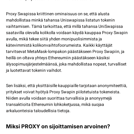
Proxy Swapissa kriittinen ominaisuus on se, että alusta
mahdollistaa minkä tahansa Uniswapissa listatun tokenin
vaihtamisen. Tämä tarkoittaa, että millä tahansa UniSwapissa
saatavilla olevalla kolikolla voidaan käydä kauppaa Proxy Swapin
avulla, mikä tekee siitä yhden monipuolisimmista ja
kätevimmistä kolikonvaihtofoorumeista. Kaikki käyttäjät
tarvitsevat MetaMask-lompakon päästäkseen Proxy Swapiin, ja
heillä on oltava yhteys Ethereumiin päästäkseen käsiksi
älysopimusjärjestelmäänsä, joka mahdollistaa nopeat, turvalliset
ja luotettavat tokenin vaihdot.
Sen lisäksi, että yksittäisille kauppiaille tarjotaan anonymiteettiä,
yritykset voivat hyötyä Proxy Swapin piilotetuista tokeneista.
Niiden avulla voidaan suorittaa turvallisia ja anonyymejä
transaktioita Ethereumin lohkoketjussa, mikä suojaa
arkaluonteisia taloudellisia tietoja.
Miksi PROXY on sijoittamisen arvoinen?