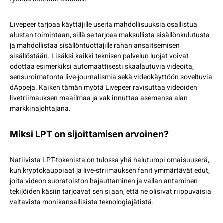
Livepeer tarjoaa käyttäjille useita mahdollisuuksia osallistua
alustan toimintaan, sillä se tarjoaa maksullista sisällönkulutusta
ja mahdollistaa sisällöntuottajille rahan ansaitsemisen
sisällöstään. Lisäksi kaikki teknisen palvelun luojat voivat
odottaa esimerkiksi automaattisesti skaalautuvia videoita,
sensuroimatonta live-journalismia sekä videokäyttöön soveltuvia
dAppeja. Kaiken tämän myötä Livepeer ravisuttaa videoiden
livetriimauksen maailmaa ja vakiinnuttaa asemansa alan
markkinajohtajana.
Miksi LPT on sijoittamisen arvoinen?
Natiivista LPT-tokenista on tulossa yhä halutumpi omaisuuserä,
kun kryptokauppiaat ja live-striimauksen fanit ymmärtävät edut,
joita videon suoratoiston hajauttaminen ja vallan antaminen
tekijöiden käsiin tarjoavat sen sijaan, että ne olisivat riippuvaisia
valtavista monikansallisista teknologiajätistä.