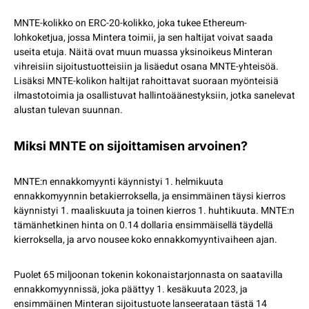
MNTE-kolikko on ERC-20-kolikko, joka tukee Ethereum-
lohkoketjua, jossa Mintera toimii, ja sen haltijat voivat saada
useita etuja. Näitä ovat muun muassa yksinoikeus Minteran
vihreisiin sijoitustuotteisiin ja lisäedut osana MNTE-yhteisöä.
Lisäksi MNTE-kolikon haltijat rahoittavat suoraan myönteisiä
ilmastotoimia ja osallistuvat hallintoäänestyksiin, jotka sanelevat
alustan tulevan suunnan.
Miksi MNTE on sijoittamisen arvoinen?
MNTE:n ennakkomyynti käynnistyi 1. helmikuuta
ennakkomyynnin betakierroksella, ja ensimmäinen täysi kierros
käynnistyi 1. maaliskuuta ja toinen kierros 1. huhtikuuta. MNTE:n
tämänhetkinen hinta on 0.14 dollaria ensimmäisellä täydellä
kierroksella, ja arvo nousee koko ennakkomyyntivaiheen ajan.
Puolet 65 miljoonan tokenin kokonaistarjonnasta on saatavilla
ennakkomyynnissä, joka päättyy 1. kesäkuuta 2023, ja
ensimmäinen Minteran sijoitustuote lanseerataan tästä 14