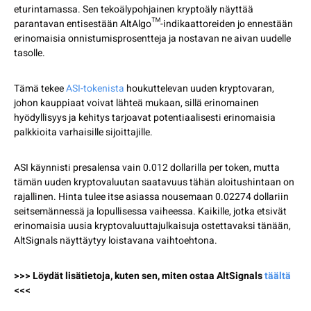
eturintamassa. Sen tekoälypohjainen kryptoäly näyttää
parantavan entisestään AltAlgo™-indikaattoreiden jo ennestään
erinomaisia onnistumisprosentteja ja nostavan ne aivan uudelle
tasolle.
Tämä tekee
ASI-tokenista
houkuttelevan uuden kryptovaran,
johon kauppiaat voivat lähteä mukaan, sillä erinomainen
hyödyllisyys ja kehitys tarjoavat potentiaalisesti erinomaisia
palkkioita varhaisille sijoittajille.
ASI käynnisti presalensa vain 0.012 dollarilla per token, mutta
tämän uuden kryptovaluutan saatavuus tähän aloitushintaan on
rajallinen. Hinta tulee itse asiassa nousemaan 0.02274 dollariin
seitsemännessä ja lopullisessa vaiheessa. Kaikille, jotka etsivät
erinomaisia uusia kryptovaluuttajulkaisuja ostettavaksi tänään,
AltSignals näyttäytyy loistavana vaihtoehtona.
>>> Löydät lisätietoja, kuten sen, miten ostaa AltSignals
täältä
<<<