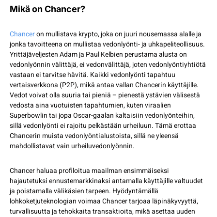
Mikä on Chancer?
Chancer
on mullistava krypto, joka on juuri nousemassa alalle ja
jonka tavoitteena on mullistaa vedonlyönti- ja uhkapeliteollisuus.
Yrittäjäveljesten Adam ja Paul Kelbien perustama alusta on
vedonlyönnin välittäjä, ei vedonvälittäjä, joten vedonlyöntiyhtiötä
vastaan ei tarvitse hävitä. Kaikki vedonlyönti tapahtuu
vertaisverkkona (P2P), mikä antaa vallan Chancerin käyttäjille.
Vedot voivat olla suuria tai pieniä – pienestä ystävien välisestä
vedosta aina vuotuisten tapahtumien, kuten viraalien
Superbowlin tai jopa Oscar-gaalan kaltaisiin vedonlyönteihin,
sillä vedonlyönti ei rajoitu pelkästään urheiluun. Tämä erottaa
Chancerin muista vedonlyöntialustoista, sillä ne yleensä
mahdollistavat vain urheiluvedonlyönnin.
Chancer haluaa profiloitua maailman ensimmäiseksi
hajautetuksi ennustemarkkinaksi antamalla käyttäjille valtuudet
ja poistamalla välikäsien tarpeen. Hyödyntämällä
lohkoketjuteknologian voimaa Chancer tarjoaa läpinäkyvyyttä,
turvallisuutta ja tehokkaita transaktioita, mikä asettaa uuden