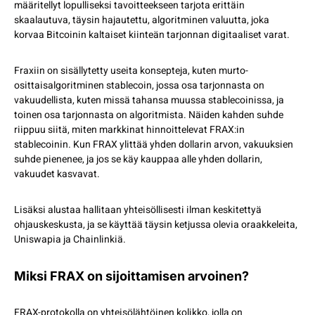
määritellyt lopulliseksi tavoitteekseen tarjota erittäin
skaalautuva, täysin hajautettu, algoritminen valuutta, joka
korvaa Bitcoinin kaltaiset kiinteän tarjonnan digitaaliset varat.
Fraxiin on sisällytetty useita konsepteja, kuten murto-
osittaisalgoritminen stablecoin, jossa osa tarjonnasta on
vakuudellista, kuten missä tahansa muussa stablecoinissa, ja
toinen osa tarjonnasta on algoritmista. Näiden kahden suhde
riippuu siitä, miten markkinat hinnoittelevat FRAX:in
stablecoinin. Kun FRAX ylittää yhden dollarin arvon, vakuuksien
suhde pienenee, ja jos se käy kauppaa alle yhden dollarin,
vakuudet kasvavat.
Lisäksi alustaa hallitaan yhteisöllisesti ilman keskitettyä
ohjauskeskusta, ja se käyttää täysin ketjussa olevia oraakkeleita,
Uniswapia ja Chainlinkiä.
Miksi FRAX on sijoittamisen arvoinen?
FRAX-protokolla on yhteisölähtöinen kolikko, jolla on