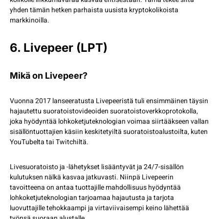
yhden tämän hetken parhaista uusista kryptokolikoista
markkinoilla.
6. Livepeer (LPT)
Mikä on Livepeer?
Vuonna 2017 lanseeratusta Livepeeristä tuli ensimmäinen täysin
hajautettu suoratoistovideoiden suoratoistoverkkoprotokolla,
joka hyödyntää lohkoketjuteknologian voimaa siirtääkseen vallan
sisällöntuottajien käsiin keskitetyiltä suoratoistoalustoilta, kuten
YouTubelta tai Twitchiltä.
Livesuoratoisto ja -lähetykset lisääntyvät ja 24/7-sisällön
kulutuksen nälkä kasvaa jatkuvasti. Niinpä Livepeerin
tavoitteena on antaa tuottajille mahdollisuus hyödyntää
lohkoketjuteknologian tarjoamaa hajautusta ja tarjota
luovuttajille tehokkaampi ja virtaviivaisempi keino lähettää
työnsä suoraan alustalle.