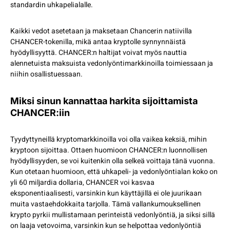
standardin uhkapelialalle.
Kaikki vedot asetetaan ja maksetaan Chancerin natiivilla
CHANCER-tokenilla, mikä antaa kryptolle synnynnäistä
hyödyllisyyttä. CHANCER:n haltijat voivat myös nauttia
alennetuista maksuista vedonlyöntimarkkinoilla toimiessaan ja
niihin osallistuessaan.
Miksi sinun kannattaa harkita sijoittamista
CHANCER:iin
Tyydyttyneillä kryptomarkkinoilla voi olla vaikea keksiä, mihin
kryptoon sijoittaa. Ottaen huomioon CHANCER:n luonnollisen
hyödyllisyyden, se voi kuitenkin olla selkeä voittaja tänä vuonna.
Kun otetaan huomioon, että uhkapeli- ja vedonlyöntialan koko on
yli 60 miljardia dollaria, CHANCER voi kasvaa
eksponentiaalisesti, varsinkin kun käyttäjillä ei ole juurikaan
muita vastaehdokkaita tarjolla. Tämä vallankumouksellinen
krypto pyrkii mullistamaan perinteistä vedonlyöntiä, ja siksi sillä
on laaja vetovoima, varsinkin kun se helpottaa vedonlyöntiä