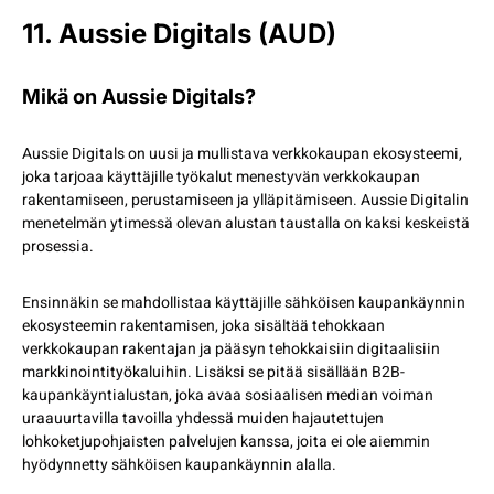
11. Aussie Digitals (AUD)
Mikä on Aussie Digitals?
Aussie Digitals on uusi ja mullistava verkkokaupan ekosysteemi,
joka tarjoaa käyttäjille työkalut menestyvän verkkokaupan
rakentamiseen, perustamiseen ja ylläpitämiseen. Aussie Digitalin
menetelmän ytimessä olevan alustan taustalla on kaksi keskeistä
prosessia.
Ensinnäkin se mahdollistaa käyttäjille sähköisen kaupankäynnin
ekosysteemin rakentamisen, joka sisältää tehokkaan
verkkokaupan rakentajan ja pääsyn tehokkaisiin digitaalisiin
markkinointityökaluihin. Lisäksi se pitää sisällään B2B-
kaupankäyntialustan, joka avaa sosiaalisen median voiman
uraauurtavilla tavoilla yhdessä muiden hajautettujen
lohkoketjupohjaisten palvelujen kanssa, joita ei ole aiemmin
hyödynnetty sähköisen kaupankäynnin alalla.