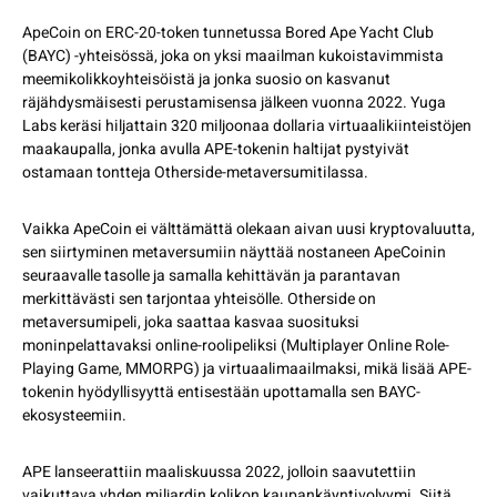
ApeCoin on ERC-20-token tunnetussa Bored Ape Yacht Club
(BAYC) -yhteisössä, joka on yksi maailman kukoistavimmista
meemikolikkoyhteisöistä ja jonka suosio on kasvanut
räjähdysmäisesti perustamisensa jälkeen vuonna 2022. Yuga
Labs keräsi hiljattain 320 miljoonaa dollaria virtuaalikiinteistöjen
maakaupalla, jonka avulla APE-tokenin haltijat pystyivät
ostamaan tontteja Otherside-metaversumitilassa.
Vaikka ApeCoin ei välttämättä olekaan aivan uusi kryptovaluutta,
sen siirtyminen metaversumiin näyttää nostaneen ApeCoinin
seuraavalle tasolle ja samalla kehittävän ja parantavan
merkittävästi sen tarjontaa yhteisölle. Otherside on
metaversumipeli, joka saattaa kasvaa suosituksi
moninpelattavaksi online-roolipeliksi (Multiplayer Online Role-
Playing Game, MMORPG) ja virtuaalimaailmaksi, mikä lisää APE-
tokenin hyödyllisyyttä entisestään upottamalla sen BAYC-
ekosysteemiin.
APE lanseerattiin maaliskuussa 2022, jolloin saavutettiin
vaikuttava yhden miljardin kolikon kaupankäyntivolyymi. Siitä