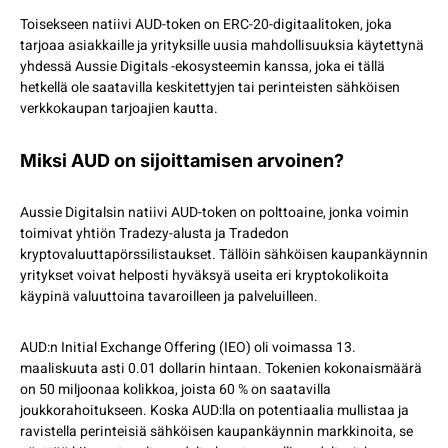
Toisekseen natiivi AUD-token on ERC-20-digitaalitoken, joka
tarjoaa asiakkaille ja yrityksille uusia mahdollisuuksia käytettynä
yhdessä Aussie Digitals -ekosysteemin kanssa, joka ei tällä
hetkellä ole saatavilla keskitettyjen tai perinteisten sähköisen
verkkokaupan tarjoajien kautta.
Miksi AUD on sijoittamisen arvoinen?
Aussie Digitalsin natiivi AUD-token on polttoaine, jonka voimin
toimivat yhtiön Tradezy-alusta ja Tradedon
kryptovaluuttapörssilistaukset. Tällöin sähköisen kaupankäynnin
yritykset voivat helposti hyväksyä useita eri kryptokolikoita
käypinä valuuttoina tavaroilleen ja palveluilleen.
AUD:n Initial Exchange Offering (IEO) oli voimassa 13.
maaliskuuta asti 0.01 dollarin hintaan. Tokenien kokonaismäärä
on 50 miljoonaa kolikkoa, joista 60 % on saatavilla
joukkorahoitukseen. Koska AUD:lla on potentiaalia mullistaa ja
ravistella perinteisiä sähköisen kaupankäynnin markkinoita, se