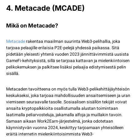
4. Metacade (MCADE)
Mikä on Metacade?
Metacade
rakentaa maailman suurinta Web3-pelihallia, joka
tarjoaa pelaajille erilaisia P2E-pelejä yhdessä paikassa. Sitä
pidetään yleisesti yhtenä vuoden 2023 jännittävimmistä uusista
GameFi-kehityksistä, sillä se tarjoaa kattavan ja mielenkiintoisen
pelikokemuksen ja palkitsee lisäksi pelaajia edistymisestä pelin
sisällä.
Metacaden tavoitteena on myös tulla Web3-pelikehittäjäyhteisön
keskukseksi, joka tarjoaa mahdollisuuden ansaitsemiseen ja uran
viemiseen seuraavalle tasolle. Sosiaalisen sisällön tekijät voivat
ansaita kryptopalkkioita osallistumalla alustan toimintaan
laatimalla peliarvosteluja, jakamalla alfoja ja muillakin tavoin.
Samaan aikaan Work2Earn-järjestelmä, jonka odotetaan
käynnistyvän vuonna 2024, keskittyy tarjoamaan yhteisölleen
eräitä internetin mielenkiintoisimmista Web3-