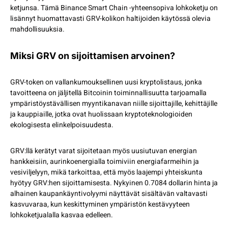
ketjunsa. Tämä Binance Smart Chain -yhteensopiva lohkoketju on
lisännyt huomattavasti GRV-kolikon haltijoiden käytössä olevia
mahdollisuuksia.
Miksi GRV on sijoittamisen arvoinen?
GRV-token on vallankumouksellinen uusi kryptolistaus, jonka
tavoitteena on jäljitellä Bitcoinin toiminnallisuutta tarjoamalla
ympäristöystävällisen myyntikanavan niille sijoittajille, kehittäjille
ja kauppiaille, jotka ovat huolissaan kryptoteknologioiden
ekologisesta elinkelpoisuudesta.
GRV:llä kerätyt varat sijoitetaan myös uusiutuvan energian
hankkeisiin, aurinkoenergialla toimiviin energiafarmeihin ja
vesiviljelyyn, mikä tarkoittaa, että myös laajempi yhteiskunta
hyötyy GRV:hen sijoittamisesta. Nykyinen 0.7084 dollarin hinta ja
alhainen kaupankäyntivolyymi näyttävät sisältävän valtavasti
kasvuvaraa, kun keskittyminen ympäristön kestävyyteen
lohkoketjualalla kasvaa edelleen.