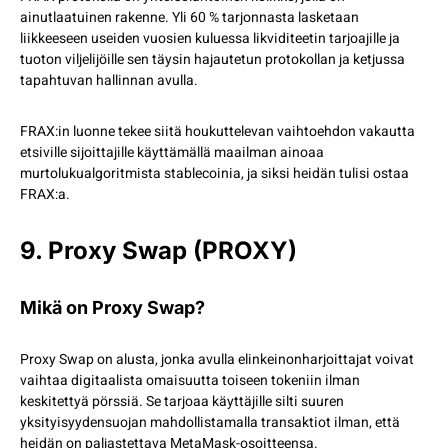
ainutlaatuinen rakenne. Yli 60 % tarjonnasta lasketaan
liikkeeseen useiden vuosien kuluessa likviditeetin tarjoajille ja
tuoton viljelijöille sen täysin hajautetun protokollan ja ketjussa
tapahtuvan hallinnan avulla.
FRAX:in luonne tekee siitä houkuttelevan vaihtoehdon vakautta
etsiville sijoittajille käyttämällä maailman ainoaa
murtolukualgoritmista stablecoinia, ja siksi heidän tulisi ostaa
FRAX:a.
9. Proxy Swap (PROXY)
Mikä on Proxy Swap?
Proxy Swap on alusta, jonka avulla elinkeinonharjoittajat voivat
vaihtaa digitaalista omaisuutta toiseen tokeniin ilman
keskitettyä pörssiä. Se tarjoaa käyttäjille silti suuren
yksityisyydensuojan mahdollistamalla transaktiot ilman, että
heidän on paljastettava MetaMask-osoitteensa.