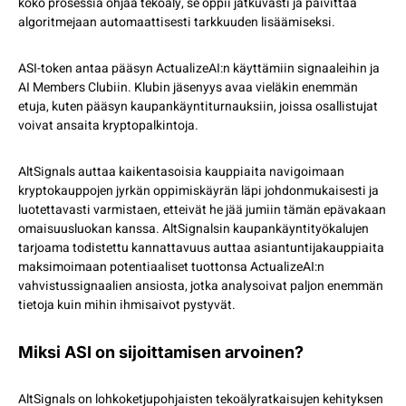
koko prosessia ohjaa tekoäly, se oppii jatkuvasti ja päivittää
algoritmejaan automaattisesti tarkkuuden lisäämiseksi.
ASI-token antaa pääsyn ActualizeAI:n käyttämiin signaaleihin ja
AI Members Clubiin. Klubin jäsenyys avaa vieläkin enemmän
etuja, kuten pääsyn kaupankäyntiturnauksiin, joissa osallistujat
voivat ansaita kryptopalkintoja.
AltSignals auttaa kaikentasoisia kauppiaita navigoimaan
kryptokauppojen jyrkän oppimiskäyrän läpi johdonmukaisesti ja
luotettavasti varmistaen, etteivät he jää jumiin tämän epävakaan
omaisuusluokan kanssa. AltSignalsin kaupankäyntityökalujen
tarjoama todistettu kannattavuus auttaa asiantuntijakauppiaita
maksimoimaan potentiaaliset tuottonsa ActualizeAI:n
vahvistussignaalien ansiosta, jotka analysoivat paljon enemmän
tietoja kuin mihin ihmisaivot pystyvät.
Miksi ASI on sijoittamisen arvoinen?
AltSignals on lohkoketjupohjaisten tekoälyratkaisujen kehityksen