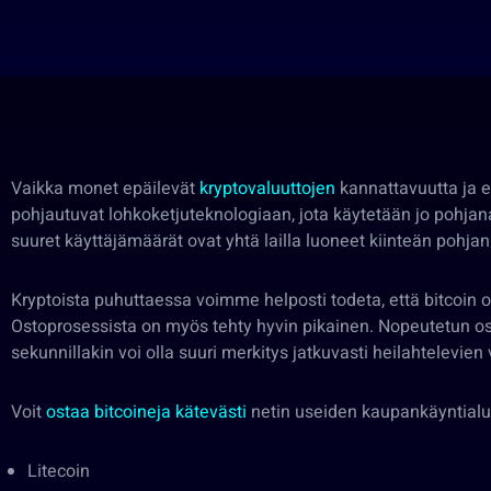
Vaikka monet epäilevät
kryptovaluuttojen
kannattavuutta ja el
pohjautuvat lohkoketjuteknologiaan, jota käytetään jo pohja
suuret käyttäjämäärät ovat yhtä lailla luoneet kiinteän pohja
Kryptoista puhuttaessa voimme helposti todeta, että bitcoin on
Ostoprosessista on myös tehty hyvin pikainen. Nopeutetun ost
sekunnillakin voi olla suuri merkitys jatkuvasti heilahtelevien
Voit
ostaa bitcoineja kätevästi
netin useiden kaupankäyntialus
Litecoin