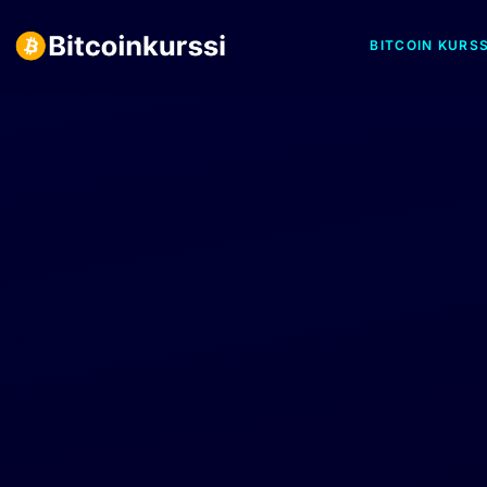
BITCOIN KURSS
Siirry
suoraan
sisältöön