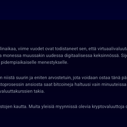
inaikaa, viime vuodet ovat todistaneet sen, että virtuaalivaluut
na monessa muussakin uudessa digitaalisessa keksinnössä. Sijoi
n pidempiaikaiselle menestykselle.
 niistä suurin ja eniten arvostetuin, jota voidaan ostaa tänä pä
oprosessin ansiosta saat bitcoineja haltuusi vain minuuteissa
 valuuttakurssien takia.
tojen kautta. Muita yleisiä myynnissä olevia kryptovaluuttoja 