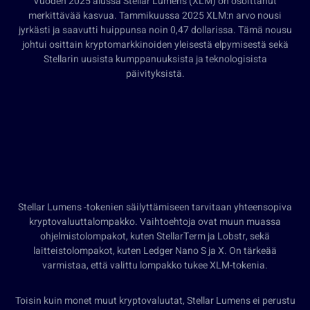
Vuoden 2025 alussa Stellar Lumens (XLM) on osoittanut
merkittävää kasvua. Tammikuussa 2025 XLM:n arvo nousi
jyrkästi ja saavutti huippunsa noin 0,47 dollarissa. Tämä nousu
johtui osittain kryptomarkkinoiden yleisestä elpymisestä sekä
Stellarin uusista kumppanuuksista ja teknologisista
päivityksistä.
Stellar Lumens -tokenien säilyttämiseen tarvitaan yhteensopiva
kryptovaluuttalompakko. Vaihtoehtoja ovat muun muassa
ohjelmistolompakot, kuten StellarTerm ja Lobstr, sekä
laitteistolompakot, kuten Ledger Nano S ja X. On tärkeää
varmistaa, että valittu lompakko tukee XLM-tokenia.
Toisin kuin monet muut kryptovaluutat, Stellar Lumens ei perustu