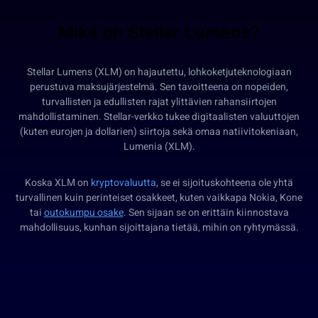
Mikä on Stellar Lumens?
Stellar Lumens (XLM) on hajautettu, lohkoketjuteknologiaan
perustuva maksujärjestelmä. Sen tavoitteena on nopeiden,
turvallisten ja edullisten rajat ylittävien rahansiirtojen
mahdollistaminen. Stellar-verkko tukee digitaalisten valuuttojen
(kuten eurojen ja dollarien) siirtoja sekä omaa natiivitokeniaan,
Lumenia (XLM).
Koska XLM on
kryptovaluutta
, se ei sijoituskohteena ole yhtä
turvallinen kuin perinteiset osakkeet, kuten vaikkapa Nokia, Kone
tai
outokumpu osake
. Sen sijaan se on erittäin kiinnostava
mahdollisuus, kunhan sijoittajana tietää, mihin on ryhtymässä.