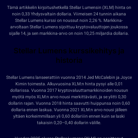
Tämä artikkelin kirjoitushetkellä Stellar Lumensin (XLM) hinta on
noin 0,33 Yhdysvaltain dollaria. Viimeisen 24 tunnin aikana
Stellar Lumens kurssi on noussut noin 2,26 %. Markkina-
arvoltaan Stellar Lumens sijoittuu kryptovaluuttojen joukossa
sijalle 14, ja sen markkina-arvo on noin 10,25 miljardia dollaria.
Stellar Lumens kurssikehitys ja
historia
Stellar Lumens lanseerattiin vuonna 2014 Jed McCalebin ja Joyce
Kimin toimesta. Alkuvuosina XLM:n hinta pysyi alle 0,01
dollarissa. Vuonna 2017 kryptovaluuttamarkkinoiden nousun
myötä myös XLM:n arvo nousi merkittävästi, ja se ylitti 0,30
dollarin rajan. Vuonna 2018 hinta saavutti huippunsa noin 0,60
dollaria ennen laskua. Vuonna 2021 XLM:n arvo nousi jälleen
yltäen korkeimmillaan yli 0,60 dollariiin ennen kuin se laski
takaisin 0,20–0,40 dollarin välille.