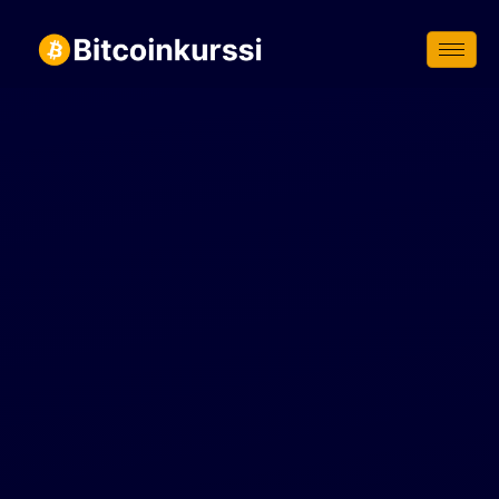
Siirry
suoraan
sisältöön