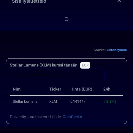
Sisällysluettelo
Source:
CurrencyRate
Stellar Lumens (XLM) kurssi tänään
EUR
Nimi
Ticker
Hinta (EUR)
24h
Stellar Lumens
XLM
0,141447
↑ 0.34%
Päivitetty: juuri äsken · Lähde:
CoinGecko