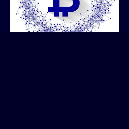
Suomessa virtuaalisten valuuttojen käyttäminen ei ole laitonta.
Niin ei kuitenkaan ole jokaisessa maassa. Esimerkiksi Kiinassa
keskuspankki on määrännyt kryptovaluuttojen vaihdon olevan
laitonta. Hyvin monissa maissa ne ovat kuitenkin laillisia tai niitä
ei ole todettu laittomaksi. Lisäksi esimerkiksi Venäjällä
kryptovaluuttoja ei ole varsinaisesti kielletty, mutta maassa on
kiellettyä muun kuin Venäjän ruplan käyttö maksuvaluuttana.
Anonyymien kryptovaluuttojen huonompi puoli on, että niitä