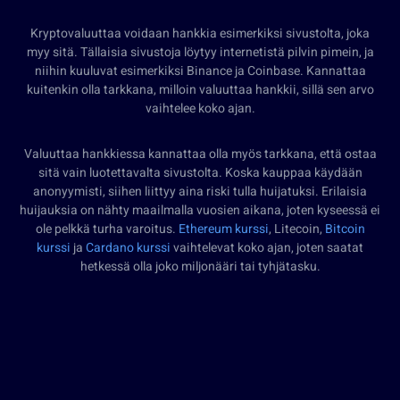
Kryptovaluuttaa voidaan hankkia esimerkiksi sivustolta, joka
myy sitä. Tällaisia sivustoja löytyy internetistä pilvin pimein, ja
niihin kuuluvat esimerkiksi Binance ja Coinbase. Kannattaa
kuitenkin olla tarkkana, milloin valuuttaa hankkii, sillä sen arvo
vaihtelee koko ajan.
Valuuttaa hankkiessa kannattaa olla myös tarkkana, että ostaa
sitä vain luotettavalta sivustolta. Koska kauppaa käydään
anonyymisti, siihen liittyy aina riski tulla huijatuksi. Erilaisia
huijauksia on nähty maailmalla vuosien aikana, joten kyseessä ei
ole pelkkä turha varoitus.
Ethereum kurssi
, Litecoin,
Bitcoin
kurssi
ja
Cardano kurssi
vaihtelevat koko ajan, joten saatat
hetkessä olla joko miljonääri tai tyhjätasku.