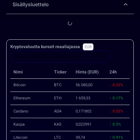
Sisällysluettelo
Kryptovaluutta kurssit reaaliajassa
EUR
Nimi
Ticker
Hinta (EUR)
24h
Bitcoin
BTC
56 080,00
↓ 0.22%
Ethereum
ETH
1 659,33
↑ 0.17%
Cardano
ADA
0,171802
↓ 0.52%
Kaspa
KAS
0,022991
↑ 0.5%
Litecoin
LTC
39,74
↑ 0.91%