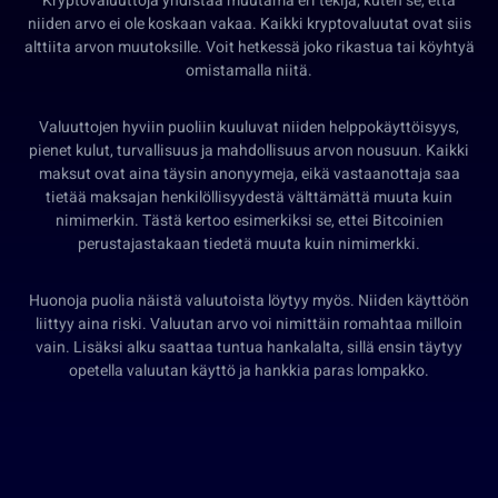
Kryptovaluuttoja yhdistää muutama eri tekijä, kuten se, että
niiden arvo ei ole koskaan vakaa. Kaikki kryptovaluutat ovat siis
alttiita arvon muutoksille. Voit hetkessä joko rikastua tai köyhtyä
omistamalla niitä.
Valuuttojen hyviin puoliin kuuluvat niiden helppokäyttöisyys,
pienet kulut, turvallisuus ja mahdollisuus arvon nousuun. Kaikki
maksut ovat aina täysin anonyymeja, eikä vastaanottaja saa
tietää maksajan henkilöllisyydestä välttämättä muuta kuin
nimimerkin. Tästä kertoo esimerkiksi se, ettei Bitcoinien
perustajastakaan tiedetä muuta kuin nimimerkki.
Huonoja puolia näistä valuutoista löytyy myös. Niiden käyttöön
liittyy aina riski. Valuutan arvo voi nimittäin romahtaa milloin
vain. Lisäksi alku saattaa tuntua hankalalta, sillä ensin täytyy
opetella valuutan käyttö ja hankkia paras lompakko.