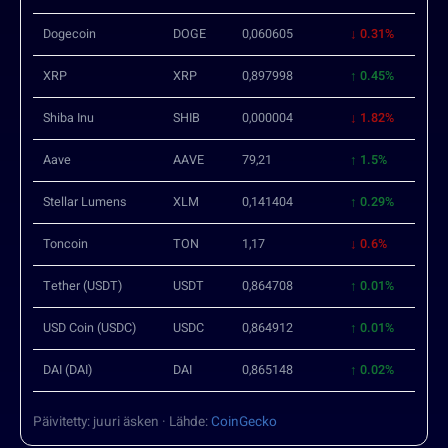
Dogecoin
DOGE
0,060605
↓ 0.31%
XRP
XRP
0,897998
↑ 0.45%
Shiba Inu
SHIB
0,000004
↓ 1.82%
Aave
AAVE
79,21
↑ 1.5%
Stellar Lumens
XLM
0,141404
↑ 0.29%
Toncoin
TON
1,17
↓ 0.6%
Tether (USDT)
USDT
0,864708
↑ 0.01%
USD Coin (USDC)
USDC
0,864912
↑ 0.01%
DAI (DAI)
DAI
0,865148
↑ 0.02%
Päivitetty: juuri äsken · Lähde:
CoinGecko