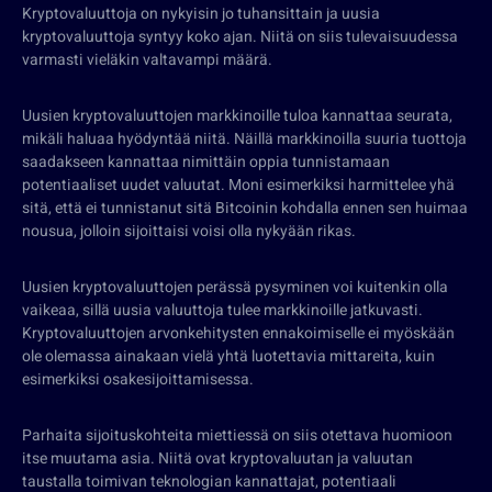
Kryptovaluuttoja on nykyisin jo tuhansittain ja uusia
kryptovaluuttoja syntyy koko ajan. Niitä on siis tulevaisuudessa
varmasti vieläkin valtavampi määrä.
Uusien kryptovaluuttojen markkinoille tuloa kannattaa seurata,
mikäli haluaa hyödyntää niitä. Näillä markkinoilla suuria tuottoja
saadakseen kannattaa nimittäin oppia tunnistamaan
potentiaaliset uudet valuutat. Moni esimerkiksi harmittelee yhä
sitä, että ei tunnistanut sitä Bitcoinin kohdalla ennen sen huimaa
nousua, jolloin sijoittaisi voisi olla nykyään rikas.
Uusien kryptovaluuttojen perässä pysyminen voi kuitenkin olla
vaikeaa, sillä uusia valuuttoja tulee markkinoille jatkuvasti.
Kryptovaluuttojen arvonkehitysten ennakoimiselle ei myöskään
ole olemassa ainakaan vielä yhtä luotettavia mittareita, kuin
esimerkiksi osakesijoittamisessa.
Parhaita sijoituskohteita miettiessä on siis otettava huomioon
itse muutama asia. Niitä ovat kryptovaluutan ja valuutan
taustalla toimivan teknologian kannattajat, potentiaali