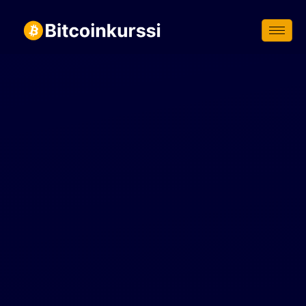
Siirry
suoraan
sisältöön