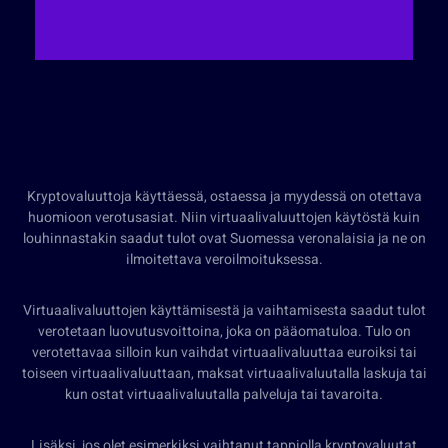
Kryptovaluuttoja käyttäessä, ostaessa ja myydessä on otettava
huomioon verotusasiat. Niin virtuaalivaluuttojen käytöstä kuin
louhinnastakin saadut tulot ovat Suomessa veronalaisia ja ne on
ilmoitettava veroilmoituksessa.
Virtuaalivaluuttojen käyttämisestä ja vaihtamisesta saadut tulot
verotetaan luovutusvoittoina, joka on pääomatuloa. Tulo on
verotettavaa silloin kun vaihdat virtuaalivaluuttaa euroiksi tai
toiseen virtuaalivaluuttaan, maksat virtuaalivaluutalla laskuja tai
kun ostat virtuaalivaluutalla palveluja tai tavaroita.
Lisäksi, jos olet esimerkiksi vaihtanut tappiolla kryptovaluutat