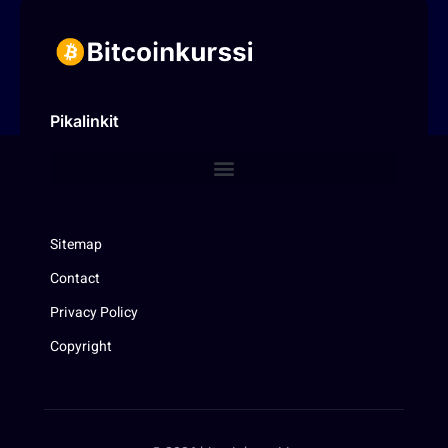
Pikalinkit
Sitemap
Contact
Privacy Policy
Copyright