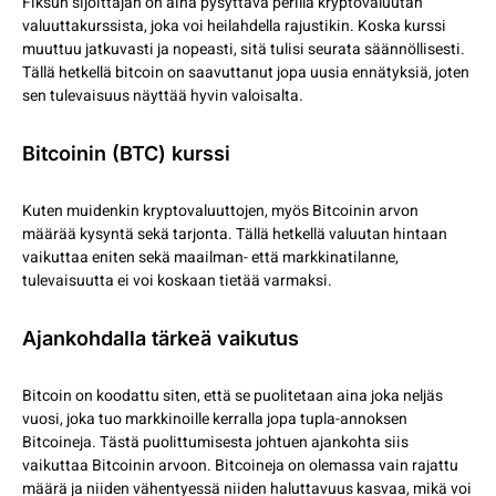
Fiksun sijoittajan on aina pysyttävä perillä kryptovaluutan
valuuttakurssista, joka voi heilahdella rajustikin. Koska kurssi
muuttuu jatkuvasti ja nopeasti, sitä tulisi seurata säännöllisesti.
Tällä hetkellä bitcoin on saavuttanut jopa uusia ennätyksiä, joten
sen tulevaisuus näyttää hyvin valoisalta.
Bitcoinin (BTC) kurssi
Kuten muidenkin kryptovaluuttojen, myös Bitcoinin arvon
määrää kysyntä sekä tarjonta. Tällä hetkellä valuutan hintaan
vaikuttaa eniten sekä maailman- että markkinatilanne,
tulevaisuutta ei voi koskaan tietää varmaksi.
Ajankohdalla tärkeä vaikutus
Bitcoin on koodattu siten, että se puolitetaan aina joka neljäs
vuosi, joka tuo markkinoille kerralla jopa tupla-annoksen
Bitcoineja. Tästä puolittumisesta johtuen ajankohta siis
vaikuttaa Bitcoinin arvoon. Bitcoineja on olemassa vain rajattu
määrä ja niiden vähentyessä niiden haluttavuus kasvaa, mikä voi