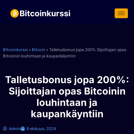
Siirry
suoraan
sisältöön
Bitcoinkurssi
»
Bitcoin
»
Talletusbonus jopa 200%: Sijoittajan opas
Bitcoinin louhintaan ja kaupankäyntiin
Talletusbonus jopa 200%:
Sijoittajan opas Bitcoinin
louhintaan ja
kaupankäyntiin
Admin
8 elokuun, 2024