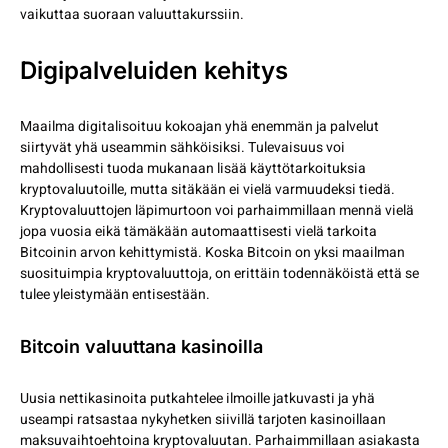
vaikuttaa suoraan valuuttakurssiin.
Digipalveluiden kehitys
Maailma digitalisoituu kokoajan yhä enemmän ja palvelut
siirtyvät yhä useammin sähköisiksi. Tulevaisuus voi
mahdollisesti tuoda mukanaan lisää käyttötarkoituksia
kryptovaluutoille, mutta sitäkään ei vielä varmuudeksi tiedä.
Kryptovaluuttojen läpimurtoon voi parhaimmillaan mennä vielä
jopa vuosia eikä tämäkään automaattisesti vielä tarkoita
Bitcoinin arvon kehittymistä. Koska Bitcoin on yksi maailman
suosituimpia kryptovaluuttoja, on erittäin todennäköistä että se
tulee yleistymään entisestään.
Bitcoin valuuttana kasinoilla
Uusia nettikasinoita putkahtelee ilmoille jatkuvasti ja yhä
useampi ratsastaa nykyhetken siivillä tarjoten kasinoillaan
maksuvaihtoehtoina kryptovaluutan. Parhaimmillaan asiakasta