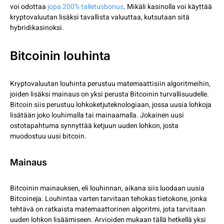
voi odottaa
jopa 200% talletusbonus
. Mikäli kasinolla voi käyttää
kryptovaluutan lisäksi tavallista valuuttaa, kutsutaan sitä
hybridikasinoksi.
Bitcoinin louhinta
Kryptovaluutan louhinta perustuu matemaattisiin algoritmeihin,
joiden lisäksi mainaus on yksi perusta Bitcoinin turvallisuudelle.
Bitcoin siis perustuu lohkoketjuteknologiaan, jossa uusia lohkoja
lisätään joko louhimalla tai mainaamalla. Jokainen uusi
ostotapahtuma synnyttää ketjuun uuden lohkon, josta
muodostuu uusi bitcoin.
Mainaus
Bitcoinin mainauksen, eli louhinnan, aikana siis luodaan uusia
Bitcoineja. Louhintaa varten tarvitaan tehokas tietokone, jonka
tehtävä on ratkaista matemaattorinen algoritmi, jota tarvitaan
uuden lohkon lisäämiseen. Arvioiden mukaan tällä hetkellä yksi