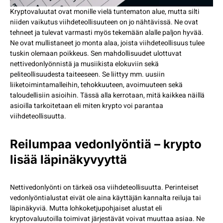
Kryptovaluutat ovat monille vielä tuntematon alue, mutta silti
niiden vaikutus viihdeteollisuuteen on jo nähtävissä. Ne ovat
tehneet ja tulevat varmasti myös tekemään alalle paljon hyvää.
Ne ovat mullistaneet jo monta alaa, joista viihdeteollisuus tulee
tuskin olemaan poikkeus. Sen mahdollisuudet ulottuvat
nettivedonlyönnistä ja musiikista elokuviin sekä
peliteollisuudesta taiteeseen. Se liittyy mm. uusiin
liiketoimintamalleihin, tehokkuuteen, avoimuuteen sekä
taloudellisiin asioihin. Tässä alla kerrotaan, mitä kaikkea näillä
asioilla tarkoitetaan eli miten krypto voi parantaa
viihdeteollisuutta.
Reilumpaa vedonlyöntiä – krypto
lisää läpinäkyvyyttä
Nettivedonlyönti on tärkeä osa viihdeteollisuutta. Perinteiset
vedonlyöntialustat eivät ole aina käyttäjän kannalta reiluja tai
läpinäkyviä. Mutta lohkoketjupohjaiset alustat eli
kryptovaluutoilla toimivat järjestävät voivat muuttaa asiaa. Ne