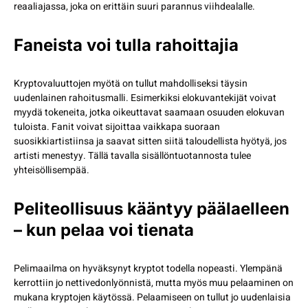
reaaliajassa, joka on erittäin suuri parannus viihdealalle.
Faneista voi tulla rahoittajia
Kryptovaluuttojen myötä on tullut mahdolliseksi täysin
uudenlainen rahoitusmalli. Esimerkiksi elokuvantekijät voivat
myydä tokeneita, jotka oikeuttavat saamaan osuuden elokuvan
tuloista. Fanit voivat sijoittaa vaikkapa suoraan
suosikkiartistiinsa ja saavat sitten siitä taloudellista hyötyä, jos
artisti menestyy. Tällä tavalla sisällöntuotannosta tulee
yhteisöllisempää.
Peliteollisuus kääntyy päälaelleen
– kun pelaa voi tienata
Pelimaailma on hyväksynyt kryptot todella nopeasti. Ylempänä
kerrottiin jo nettivedonlyönnistä, mutta myös muu pelaaminen on
mukana kryptojen käytössä. Pelaamiseen on tullut jo uudenlaisia