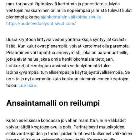
mm. tarjoavat läpinäkyviä kertoimia ja panostietoja. Myös
voittojen maksaminen on niillä nopeampaa ja niistä tulevat kulut
pienempiä; katso
ajankohtaisin valikoima sivulla
https://uudetvedonlyontisivut.com/
Uusia kryptoon liittyviä vedonlyöntipaikkoja syntyy jatkuvasti
lisää. Kun kulut ovat pienempiä, voivat kertoimet olla parempia.
Pelaaminen voi tapahtua anonyymisti, joka on parannus heille,
jotka eivät halua jakaa omia henkilökohtaisia tietojaan.
Lohkoketjuteknologian ansiosta vedonlyönnistä tulee
läpinäkyvämpää, turvallisempaa ja käyttäjäystävällisempää. Se
on sitä jo nyt enemmän kuin koskaan aiemmin ennen kryptojen
tuloa.
Lue lisää.
Ansaintamalli on reilumpi
Kuten edellisessä kohdassa jo vähän mainittiin, niin välikädet
voivat jäädä kryptojen avulla pois. Perinteisesti muusikoiden,
elokuvantekijöiden ja taiteilijoiden tulot ovat kulkeneet välikäsien