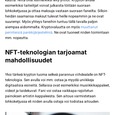
kautta. Niitä ovat esimerkiksi levy-yhtiöt. Krypton avulla
esimerkiksi taiteilijat voivat julkaista töitään suoraan
lohkoketjussa ja ottaa maksuja vastaan suoraan faneilta. Silloin
heidän saamansa maksut tulevat heille nopeammin ja ne ovat
suurempi. Myös yhteys faneihin tuntuu tällä tavalla paljon
aiempaa aidommalta. Kryptovaluutta on myös
muuttanut
perinteisiä pankkijärjestelmiä
. Ne ovat tuoneet niiden toimintaan
mm. nopeutta.
NFT-teknologian tarjoamat
mahdollisuudet
Yksi tärkeä krypton tuoma selkeä parannus viihdealalle on NFT-
teknologia. Sen avulla voi mm. ostaa ja myydä uniikkeja
digitaalisia esineitä. Sellaisia ovat esimerkiksi musiikkikappaleet,
videot ja taidekuvat. Fani voi ostaa vaikkapa rajoitetun
painoksen artistin kappaleesta. Sen aitous varmistetaan
lohkoketjussa eli niiden avulla ostaja voi todistaa aitouden.