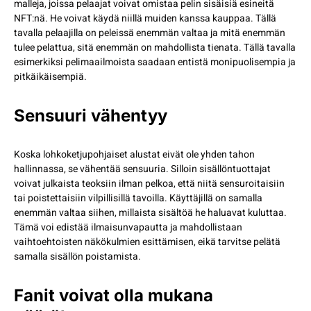
malleja, joissa pelaajat voivat omistaa pelin sisäisiä esineitä
NFT:nä. He voivat käydä niillä muiden kanssa kauppaa. Tällä
tavalla pelaajilla on peleissä enemmän valtaa ja mitä enemmän
tulee pelattua, sitä enemmän on mahdollista tienata. Tällä tavalla
esimerkiksi pelimaailmoista saadaan entistä monipuolisempia ja
pitkäikäisempiä.
Sensuuri vähentyy
Koska lohkoketjupohjaiset alustat eivät ole yhden tahon
hallinnassa, se vähentää sensuuria. Silloin sisällöntuottajat
voivat julkaista teoksiin ilman pelkoa, että niitä sensuroitaisiin
tai poistettaisiin vilpillisillä tavoilla. Käyttäjillä on samalla
enemmän valtaa siihen, millaista sisältöä he haluavat kuluttaa.
Tämä voi edistää ilmaisunvapautta ja mahdollistaan
vaihtoehtoisten näkökulmien esittämisen, eikä tarvitse pelätä
samalla sisällön poistamista.
Fanit voivat olla mukana