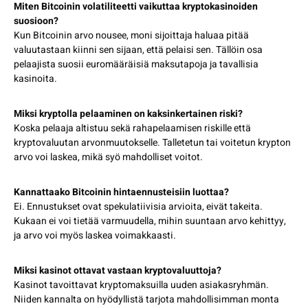
Miten Bitcoinin volatiliteetti vaikuttaa kryptokasinoiden
suosioon?
Kun Bitcoinin arvo nousee, moni sijoittaja haluaa pitää
valuutastaan kiinni sen sijaan, että pelaisi sen. Tällöin osa
pelaajista suosii euromääräisiä maksutapoja ja tavallisia
kasinoita.
Miksi kryptolla pelaaminen on kaksinkertainen riski?
Koska pelaaja altistuu sekä rahapelaamisen riskille että
kryptovaluutan arvonmuutokselle. Talletetun tai voitetun krypton
arvo voi laskea, mikä syö mahdolliset voitot.
Kannattaako Bitcoinin hintaennusteisiin luottaa?
Ei. Ennustukset ovat spekulatiivisia arvioita, eivät takeita.
Kukaan ei voi tietää varmuudella, mihin suuntaan arvo kehittyy,
ja arvo voi myös laskea voimakkaasti.
Miksi kasinot ottavat vastaan kryptovaluuttoja?
Kasinot tavoittavat kryptomaksuilla uuden asiakasryhmän.
Niiden kannalta on hyödyllistä tarjota mahdollisimman monta