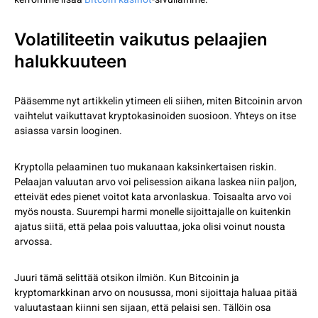
Volatiliteetin vaikutus pelaajien
halukkuuteen
Pääsemme nyt artikkelin ytimeen eli siihen, miten Bitcoinin arvon
vaihtelut vaikuttavat kryptokasinoiden suosioon. Yhteys on itse
asiassa varsin looginen.
Kryptolla pelaaminen tuo mukanaan kaksinkertaisen riskin.
Pelaajan valuutan arvo voi pelisession aikana laskea niin paljon,
etteivät edes pienet voitot kata arvonlaskua. Toisaalta arvo voi
myös nousta. Suurempi harmi monelle sijoittajalle on kuitenkin
ajatus siitä, että pelaa pois valuuttaa, joka olisi voinut nousta
arvossa.
Juuri tämä selittää otsikon ilmiön. Kun Bitcoinin ja
kryptomarkkinan arvo on nousussa, moni sijoittaja haluaa pitää
valuutastaan kiinni sen sijaan, että pelaisi sen. Tällöin osa