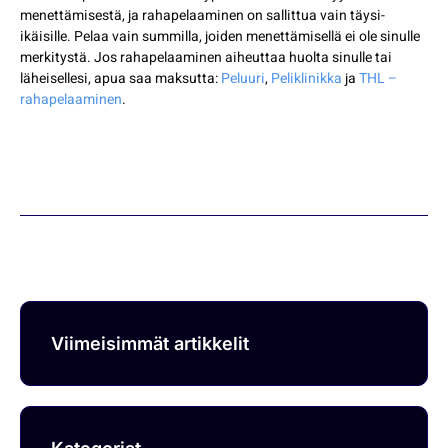
menettämisestä, ja rahapelaaminen on sallittua vain täysi-
ikäisille. Pelaa vain summilla, joiden menettämisellä ei ole sinulle
merkitystä. Jos rahapelaaminen aiheuttaa huolta sinulle tai
läheisellesi, apua saa maksutta:
Peluuri
,
Peliklinikka
ja
THL –
rahapelaaminen
.
Viimeisimmät artikkelit