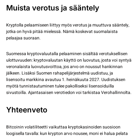
Muista verotus ja sääntely
Kryptolla pelaamiseen liittyy myös verotus ja muuttuva sääntely,
jotka on hyvä pitää mielessä. Nämä koskevat suomalaista
pelaajaa suoraan.
Suomessa kryptovaluutalla pelaaminen sisältää verotuksellisen
ulottuvuuden: kryptovaluutan käyttö on luovutus, josta voi syntyä
veronalaista luovutusvoittoa, jos arvo on noussut hankinnan
jälkeen. Lisäksi Suomen rahapelijärjestelmä uudistuu, ja
lisensoitu markkina avautuu 1. heinäkuuta 2027. Uudistuksen
myötä tunnistautuminen tulee pakolliseksi lisensoiduilla
sivustoilla. Ajantasaisen verotiedon voi tarkistaa Verohallinnolta.
Yhteenveto
Bitcoinin volatiliteetti vaikuttaa kryptokasinoiden suosioon
loogisella tavalla: kun krypton arvo nousee, moni ei halua pelata